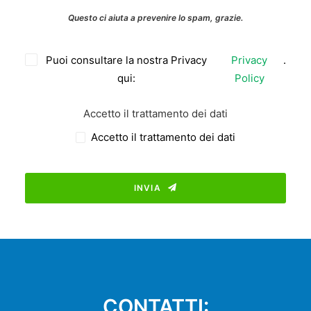
Questo ci aiuta a prevenire lo spam, grazie.
Puoi consultare la nostra Privacy
Privacy
.
qui:
Policy
Accetto il trattamento dei dati
Accetto il trattamento dei dati
INVIA
This
field
should
be
left
CONTATTI: