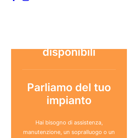
Sempre vicini,
sempre
disponibili
Parliamo del tuo
impianto
Hai bisogno di assistenza,
manutenzione, un sopralluogo o un