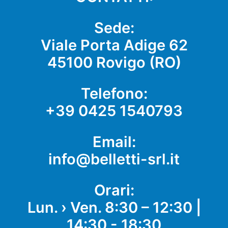
blank
Sede:
Viale Porta Adige 62
45100 Rovigo (RO)
Telefono:
+39 0425 1540793
Email:
info@belletti-srl.it
Orari:
Lun. › Ven. 8:30 – 12:30 |
14:30 - 18:30